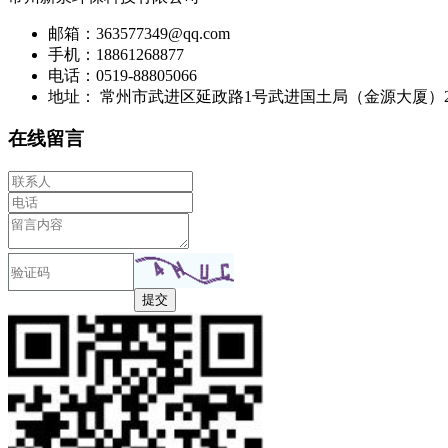
邮箱：363577349@qq.com
手机：18861268877
电话：0519-88805066
地址： 常州市武进区延政路1号武进国土局（金源大厦）21楼
在线留言