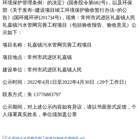
环境保护管理条例〉的决定》
(
国务院令第
682
号
)
，以及环保
部《关于发布
<
建设项目竣工环境保护验收暂行办法
>
的公
告》
(
国环规环评
[2017]4
号
)
，现将：常州市武进区礼嘉镇人民
礼嘉镇污水管网完善工程项目（包括验收报告、验收意见）公
示如下：
项目名称：礼嘉镇污水管网完善工程项目
项目地点：常州市武进区礼嘉镇
建设单位：常州市武进区礼嘉镇人民
公示时间：
2022
年
4
月
1
日至
2022
年
4
月
30
日（
20
个工作日）
联系方式：朱
13776883797
公示期间，对上述公示内容如有异议，请以书面形式反馈，个
人须署真实姓名，单位须加盖公章
礼嘉镇污水管网完善工程项目验收监测报告.pdf