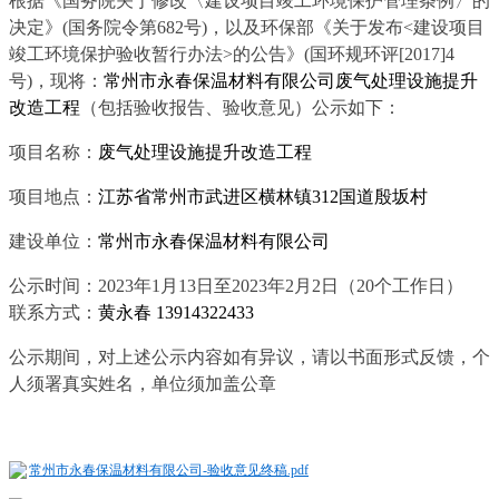
根据《国务院关于修改〈建设项目竣工环境保护管理条例〉的
决定》
(
国务院令第
682
号
)
，以及环保部《关于发布
<
建设项目
竣工环境保护验收暂行办法
>
的公告》
(
国环规环评
[2017]4
号
)
，现将：
常州市永春保温材料有限公司废气处理设施提升
改造工程
（包括验收报告、验收意见）公示如下：
项目名称：
废气处理设施提升改造工程
项目地点：
江苏省常州市武进区横林镇
312
国道殷坂村
建设单位：
常州市永春保温材料有限公司
公示时间：
2023
年
1
月
13
日至
2023
年
2
月
2
日（
20
个工作日）
联系方式：
黄永春
13914322433
公示期间，对上述公示内容如有异议，请以书面形式反馈，个
人须署真实姓名，单位须加盖公章
常州市永春保温材料有限公司-验收意见终稿.pdf