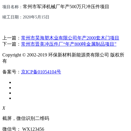
常州市军泽机械厂年产
500
万只冲压件项目
项目名称：
竣工日期：
202
0
年
5
月
1
5
日
上一篇：
常州市昊海塑木业有限公司年产2000套木门项目
下一篇：
常州市晋美冲压件厂“年产800吨金属制品项目”
Copyright © 2002-2019 环保新材料新能源类有限公司 版权所
有
备案号：
京ICP备01054104号
X
截屏，微信识别二维码
微信号：
WX123456