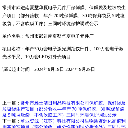
常州市武进南夏墅华夏电子元件厂保鲜膜、保鲜袋及垃圾袋生
产项目（部分验收
—年产
70
吨保鲜膜、
30
吨保鲜袋及
5
吨垃
圾袋，不含吹膜工序）
三同时环境保护调试公示
单位名称：
常州市武进南夏墅华夏电子元件厂
项目名称：
年产
50
万套电子激光测距仪部件、
100
万套电子激
光水平尺、
10
万套
LED
灯外壳项目
调试起止时间：
202
4
年
9
月
19
日
-202
4
年
9
月
29
日
上一篇：
常州市雅士洁日用品科技有限公司保鲜膜、保鲜袋及
垃圾袋生产项目（部分验收—年产 70 吨保鲜膜、30 吨保鲜袋
及 5 吨垃圾袋，不含吹膜工序）三同时环境保护调试公示
下一篇：
薪业资源（江苏）科技有限公司生物质资源化高值利
用实验室项目（部分验收，组分性能测试分析除外）三同时环