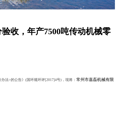
验收，年产7500吨传动机械零
常州市嘉磊机械有限
行办法
>
的公告》
(
国环规环评
[2017]4
号
)
，现将：