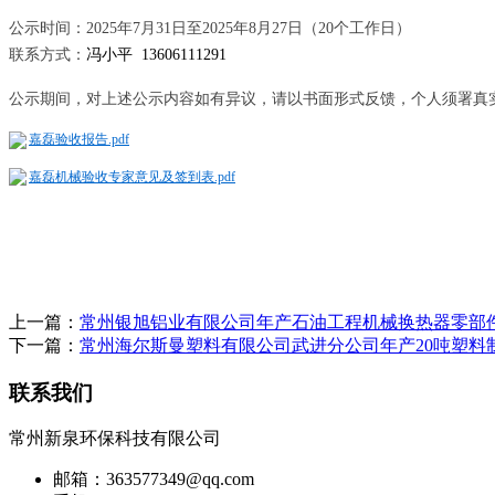
公示时间：
202
5
年
7
月
31
日至
202
5
年
8
月
27
日（
20
个工作日）
联系方式：
冯小平
13606111291
公示期间，对上述公示内容如有异议，请以书面形式反馈，个人须署真
嘉磊验收报告.pdf
嘉磊机械验收专家意见及签到表.pdf
上一篇：
常州银旭铝业有限公司年产石油工程机械换热器零部件
下一篇：
常州海尔斯曼塑料有限公司武进分公司年产20吨塑料
联系我们
常州新泉环保科技有限公司
邮箱：363577349@qq.com