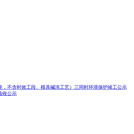
0吨，不含时效工段、模具碱洗工艺）三同时环境保护竣工公示
验收公示