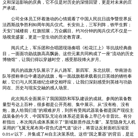
义和深远影响的庆典，它不仅是对历史的深情回望，更是对未来的庄
严承诺。
公司全体员工
怀着激动的心情观看了中国人民抗日战争暨世界反
法西斯战争胜利
周年阅兵仪式。长安街上，三军列阵，铁甲生辉；
80
天安门城楼前，红旗招展，万众瞩目
。
约
分钟的阅兵仪式不仅是一
70
场视觉盛宴，更是一堂生动的历史教育课
。
阅兵式上，军乐团和合唱团现场奏唱《松花江上》等抗战经典曲
目，一面面功勋战旗高高飘扬。这些元素共同构成了一座
“流动的历史
博物馆”，让
我们得
以穿越时空，感受那段烽火岁月。
阅兵的战旗方队展示了从八路军、新四军、东北抗联、华南游击
队等授称单位中遴选的战旗，每一面战旗都承载着抗日英雄的牺牲奉
献，它们与人民英雄纪念碑交相呼应，让我们深刻感受到英雄与功勋
同在、历史与现实交融的感人场景。
此次阅兵全面展示了我国国防和军队建设的成就。参阅的装备数
量型号达上百种，很多都是公开亮相、集中展示。从
“没有枪、没有
炮，敌人给我们造”的艰难岁月，到所有受阅武器装备都是国产现役主
战装备的今天，中国军队无论在体系还是装备上早已今非昔比。有分
析指出，本次阅兵成体系展示了“新域新质作战力量”。某型隐身无人机
采用的“飞翼无尾布局
背负式进气道”设计，将雷达反射面积压缩至
+
㎡以下，并集成了
自主决策系统。这些“国之重器”的背后，是近
0.01
AI