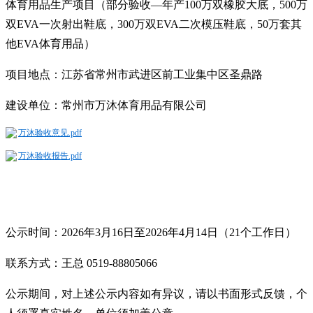
体育用品生产项目（部分验收—年产
100
万双橡胶大底，
500
万
双
EVA
一次射出鞋底，
300
万双
EVA
二次模压鞋底，
50
万套其
他
EVA
体育用品）
项目地点：
江苏省常州市武进区前工业集中区圣鼎路
建设单位：
常州市万沐体育用品有限公司
万沐验收意见.pdf
万沐验收报告.pdf
公示时间：
202
6
年
3
月
16
日至
202
6
年
4
月
14
日（
21
个工作日）
联系方式：
王总
0519-88805066
公示期间，对上述公示内容如有异议，请以书面形式反馈，个