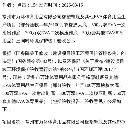
作者： 点击：154 发布时间：2026-03-16
常州市万沐体育用品有限公司橡塑鞋底及其他
EVA
体育用品生
产项目（部分验收—年产
100
万双橡胶大底，
500
万双
EVA
一次
射出鞋底，
300
万双
EVA
二次模压鞋底，
50
万套其他
EVA
体育
用品）
三同时环境保护竣工验收公示
根据《国务院关于修改〈建设项目竣工环境保护管理条例〉的
决定》
(
国务院令第
682
号
)
，以及环保部《关于发布
<
建设项目
竣工环境保护验收暂行办法
>
的公告》
(
国环规环评
[2017]4
号
)
，现将：
常州市万沐体育用品有限公司橡塑鞋底及其他
EVA
体育用品生产项目（部分验收—年产
100
万双橡胶大底，
500
万双
EVA
一次射出鞋底，
300
万双
EVA
二次模压鞋底，
50
万
套其他
EVA
体育用品）
（包括验收报告、验收意见）公示如
下：
项目名称：
常州市万沐体育用品有限公司橡塑鞋底及其他
EVA