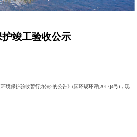
保护竣工验收公示
工环境保护验收暂行办法
>
的公告》
(
国环规环评
[2017]4
号
)
，现