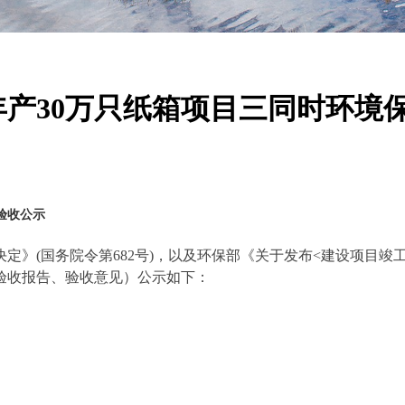
产30万只纸箱项目三同时环境
验收公示
决定》
(
国务院令第
682
号
)
，以及环保部《关于发布
<
建设项目竣
验收报告、验收意见）公示如下：